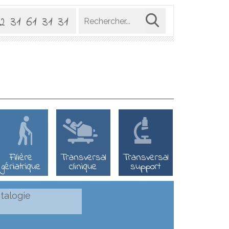
2 31 61 31 31
5Filière
6Transversal
7Transversal
gériatrique
clinique
support
talogie