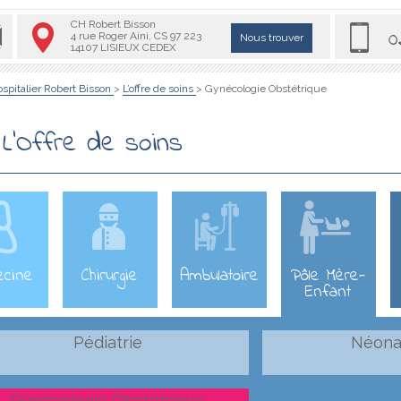
CH Robert Bisson
0
4 rue Roger Aini, CS 97 223
Nous trouver
14107 LISIEUX CEDEX
spitalier Robert Bisson
>
L’offre de soins
>
Gynécologie Obstétrique
L'Offre de soins
ecine
2Chirurgie
3Ambulatoire
4Pôle Mère-
Enfant
Pédiatrie
Néona
Gynécologie Obstétrique