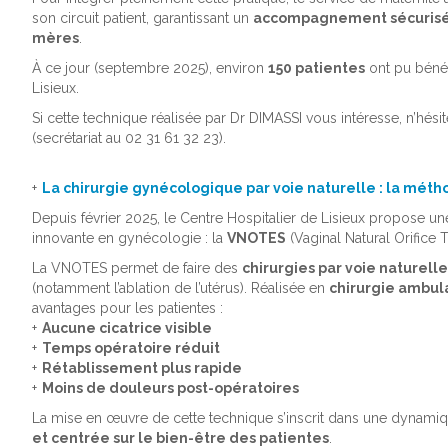
son circuit patient
, garantissant un
accompagnement sécurisé e
mères
.
À ce jour (septembre 2025), environ
150 patientes
ont pu bénéf
Lisieux.
Si cette technique réalisée par Dr DIMASSI vous intéresse, n’hésit
(secrétariat au 02 31 61 32 23).
La chirurgie gynécologique par voie naturelle : la mé
Depuis février 2025, le Centre Hospitalier de Lisieux propose un
innovante en gynécologie : la
VNOTES
(Vaginal Natural Orifice
La VNOTES permet de faire des
chirurgies
par voie naturelle
(notamment l’ablation de l’utérus). Réalisée en
chirurgie ambul
avantages pour les patientes :
Aucune cicatrice visible
Temps opératoire réduit
Rétablissement plus rapide
Moins de douleurs post-opératoires
La mise en œuvre de cette technique
s’inscrit dans une dynami
et centrée sur le bien-être des patientes
.