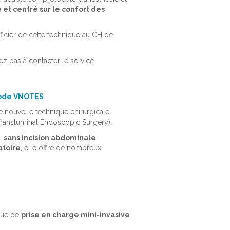
t centré sur le confort des
icier de cette technique au CH de
ez pas à contacter le service
thode VNOTES
e nouvelle technique chirurgicale
 Transluminal Endoscopic Surgery).
,
sans incision abdominale
atoire
, elle offre de nombreux
que de
prise en charge mini-invasive