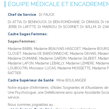
ÉQUIPE MÉDICALE ET ENCADREME
Chef de Service
: Dr FAUCK
Dr ATTIA, Dr BENNOUCK, Dr BEN ROMDHANE, Dr DIMASSI, Dr H
JERBI, Dr LAFITTE, Dr MARKOU, Dr SCORNET, Dr WILLM, Dr ZA
Cadre Sages Femmes
:
Sages Femmes :
Madame BABIN, Madame BEAUVAIS HASCOET, Madame BOUR
CLOUET, Madame DE BARDONNECHE, Madame DEHAIS, Madam
Madame DUMAINE, Madame GARDIN, Madame GILBERT, Madam
Madame LAFON, Madame LEBAILLY, Madame LEMIERE, Madam
LOUBOUTIN, Monsieur LUCAS, Madame MOISSETTE, Madame 
RATTIER
Cadre Supérieur de Santé
: Mme BOULANGER
Notre équipe d’Infirmières, d’Aides Soignantes et d’Auxiliaires de
Une Psychologue, une Diététicienne ainsi qu’une Assistante Soci
service.
Nous sommes joignables au :