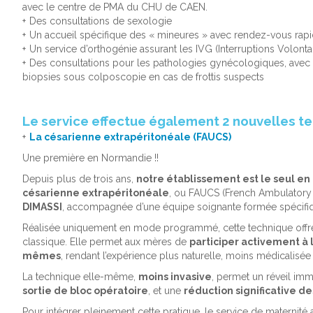
avec le centre de PMA du CHU de CAEN.
Des consultations de sexologie
Un accueil spécifique des « mineures » avec rendez-vous rap
Un service d’orthogénie assurant les IVG (Interruptions Volonta
Des consultations pour les pathologies gynécologiques, avec 
biopsies sous colposcopie en cas de frottis suspects
Le service effectue également 2 nouvelles te
La césarienne extrapéritonéale (FAUCS)
Une première en Normandie !!
Depuis
plus de trois ans
,
notre établissement est
le seul e
césarienne extrapéritonéale
, ou FAUCS (French Ambulatory C
DIMASSI
,
accompagnée d’une équipe soignante formée spécifi
Réalisée uniquement en mode
programmé
, cette technique offr
classique. Elle permet aux mères de
participer activement à
mêmes
, rendant l’expérience plus naturelle, moins médicalisée
La technique elle-même,
moins invasive
, permet un réveil im
sortie de bloc opératoire
, et une
réduction significative d
Pour intégrer pleinement cette pratique,
le service de maternité