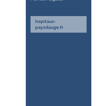
hopitaux-
paysdauge.fr