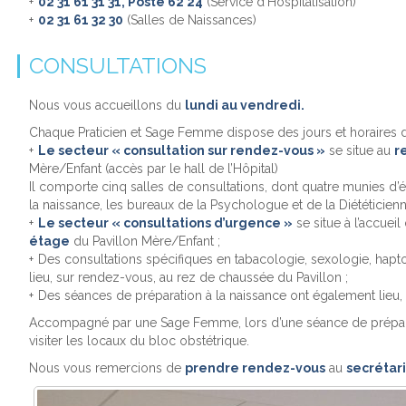
02 31 61 31 31, Poste 62 24
(Service d’Hospitalisation)
02 31 61 32 30
(Salles de Naissances)
CONSULTATIONS
Nous vous accueillons du
lundi au vendredi.
Chaque Praticien et Sage Femme dispose des jours et horaires 
Le secteur « consultation sur rendez-vous »
se situe au
r
Mère/Enfant (accès par le hall de l’Hôpital)
Il comporte cinq salles de consultations, dont quatre munies d’
la naissance, les bureaux de la Psychologue et de la Diététicienn
Le secteur « consultations d’urgence »
se situe à l’accuei
étage
du Pavillon Mère/Enfant ;
Des consultations spécifiques en tabacologie, sexologie, hapt
lieu, sur rendez-vous, au rez de chaussée du Pavillon ;
Des séances de préparation à la naissance ont également lieu,
Accompagné par une Sage Femme, lors d’une séance de prépara
visiter les locaux du bloc obstétrique.
Nous vous remercions de
prendre rendez-vous
au
secrétari