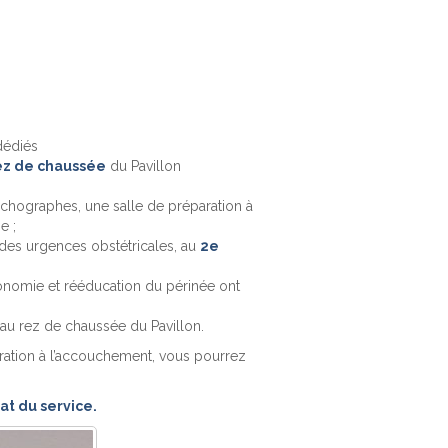
dédiés
ez de chaussée
du Pavillon
échographes, une salle de préparation à
e ;
l des urgences obstétricales, au
2e
onomie et rééducation du périnée ont
 au rez de chaussée du Pavillon.
tion à l’accouchement, vous pourrez
at du service.