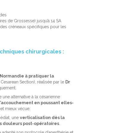
ides
ires de Grossesse) jusqu’à 14 SA
des créneaux spécifiques pour les
chniques chirurgicales :
n Normandie
à pratiquer la
esarean Section), réalisée par le
Dr
quement.
e une alternative à la césarienne
 l’accouchement
en poussant elles-
 et mieux vécue.
médiat, une
verticalisation dès la
es douleurs post-opératoires
.
 a adapté son protocole d’anesthésie et