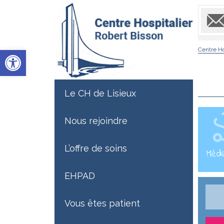
Ouvrir la barre d’outils
Centre Ho
Le CH de Lisieux
Nous rejoindre
L’offre de soins
1Méd
EHPAD
Vous êtes patient