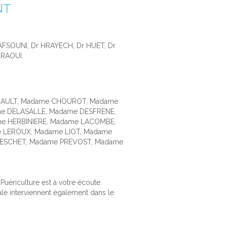
NT
AFSOUNI, Dr HRAYECH, Dr HUET, Dr
KRAOUI.
GAULT, Madame CHOUROT, Madame
e DELASALLE, Madame DESFRENE,
e HERBINIERE, Madame LACOMBE,
e LEROUX, Madame LIOT, Madame
PESCHET, Madame PREVOST, Madame
 Puériculture est à votre écoute.
ale interviennent également dans le