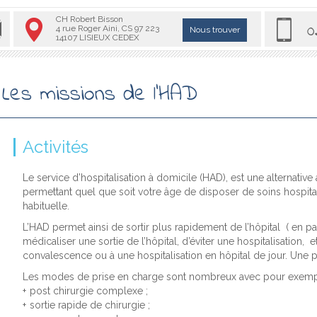
CH Robert Bisson
0
4 rue Roger Aini, CS 97 223
Nous trouver
14107 LISIEUX CEDEX
Les missions de l’HAD
Activités
Le service d’hospitalisation à domicile (HAD), est une alternative à
permettant quel que soit votre âge de disposer de soins hospita
habituelle.
L’HAD permet ainsi de sortir plus rapidement de l’hôpital ( en par
médicaliser une sortie de l’hôpital, d’éviter une hospitalisation, e
convalescence ou à une hospitalisation en hôpital de jour. Une 
Les modes de prise en charge sont nombreux avec pour exemp
post chirurgie complexe ;
sortie rapide de chirurgie ;