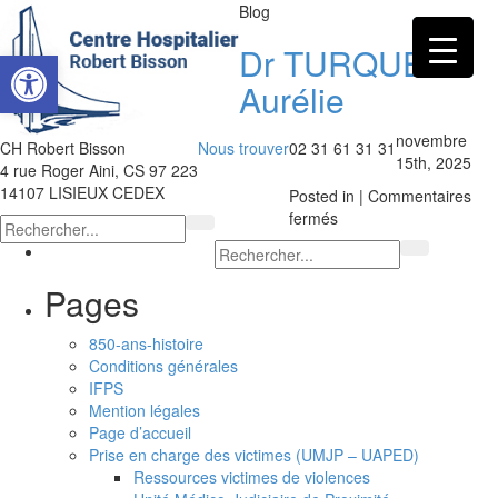
Blog
Dr TURQUETIL
Ouvrir la barre d’outils
Aurélie
novembre
CH Robert Bisson
Nous trouver
02 31 61 31 31
15th, 2025
4 rue Roger Aini, CS 97 223
14107 LISIEUX CEDEX
Posted in |
Commentaires
sur
fermés
Dr
TURQUETIL
Aurélie
Pages
850-ans-histoire
Conditions générales
IFPS
Mention légales
Page d’accueil
Prise en charge des victimes (UMJP – UAPED)
Ressources victimes de violences