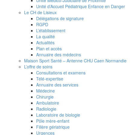
Unité Médico-Judiciaire de Proximité
Unité d’Accueil Pédiatrique Enfance en Danger
Le CH de Lisieux
Délégations de signature
RGPD
L’établissement
La qualité
Actualités
Plan et accès
Annuaire des médecins
Maison Sport Santé – Antenne CHU Caen Normandie
L’offre de soins
Consultations et examens
Télé-expertise
Annuaire des services
Médecine
Chirurgie
Ambulatoire
Radiologie
Laboratoire de biologie
Pôle mère-enfant
Filière gériatrique
Urgences