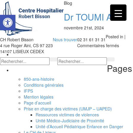
Blog
Dr TOUMI Ali
Ouvrir la barre d’outils
novembre 21st, 2024
Posted in |
CH Robert Bisson
Nous trouver
02 31 61 31 31
sur
4 rue Roger Aini, CS 97 223
Commentaires fermés
Dr
14107 LISIEUX CEDEX
TOUMI
Ali
Pages
850-ans-histoire
Conditions générales
IFPS
Mention légales
Page d’accueil
Prise en charge des victimes (UMJP – UAPED)
Ressources victimes de violences
Unité Médico-Judiciaire de Proximité
Unité d’Accueil Pédiatrique Enfance en Danger
Le CH de Lisieux