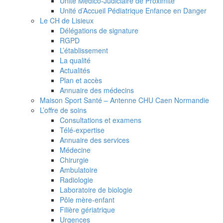
Unité Médico-Judiciaire de Proximité
Unité d’Accueil Pédiatrique Enfance en Danger
Le CH de Lisieux
Délégations de signature
RGPD
L’établissement
La qualité
Actualités
Plan et accès
Annuaire des médecins
Maison Sport Santé – Antenne CHU Caen Normandie
L’offre de soins
Consultations et examens
Télé-expertise
Annuaire des services
Médecine
Chirurgie
Ambulatoire
Radiologie
Laboratoire de biologie
Pôle mère-enfant
Filière gériatrique
Urgences