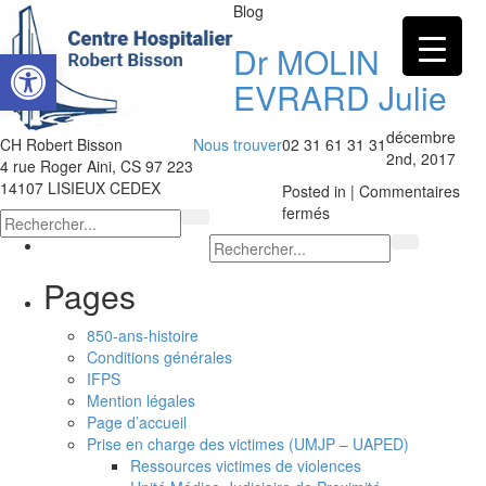
Blog
Dr MOLIN
Ouvrir la barre d’outils
EVRARD Julie
décembre
CH Robert Bisson
Nous trouver
02 31 61 31 31
2nd, 2017
4 rue Roger Aini, CS 97 223
14107 LISIEUX CEDEX
Posted in |
Commentaires
sur
fermés
Dr
MOLIN
EVRARD
Pages
Julie
850-ans-histoire
Conditions générales
IFPS
Mention légales
Page d’accueil
Prise en charge des victimes (UMJP – UAPED)
Ressources victimes de violences