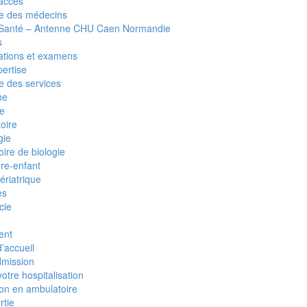
 accès
e des médecins
 Santé – Antenne CHU Caen Normandie
s
ations et examens
pertise
e des services
ne
ie
oire
gie
ire de biologie
re-enfant
gériatrique
es
cie
ent
d’accueil
dmission
otre hospitalisation
on en ambulatoire
rtie