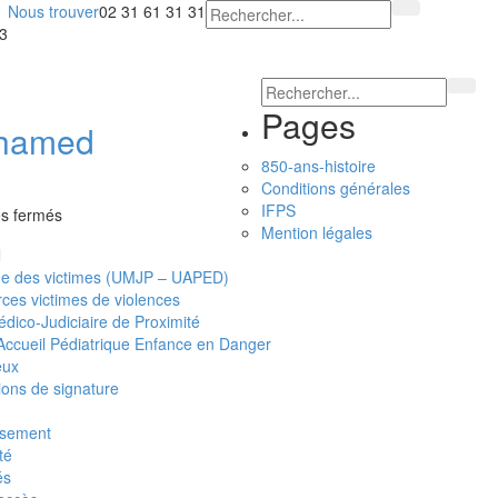
Nous trouver
02 31 61 31 31
23
Pages
ohamed
850-ans-histoire
Conditions générales
IFPS
sur
s fermés
Mention légales
Dr
l
MILI
ge des victimes (UMJP – UAPED)
Mohamed
ces victimes de violences
édico-Judiciaire de Proximité
’Accueil Pédiatrique Enfance en Danger
eux
ions de signature
issement
té
és