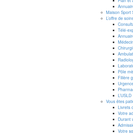
Plan et
La PASS, un accès aux soins
Annuair
pour tous
Maison Sport
L’offre de soin
Consult
Maison Sport Santé – Antenne
Télé-ex
CHU Caen Normandie
Annuair
Médeci
Chirurg
Prise en charge des victimes :
Ambulat
UMJP – UAPED
Radiolo
Laborato
Pôle mè
IFPS (IFSI/IFAS)
Filière 
Urgenc
Pharma
Vous êtes professionnels
L’USLD
Vous êtes pati
Contact
Livrets 
Votre a
Durant v
Mention légales
Admissi
Votre so