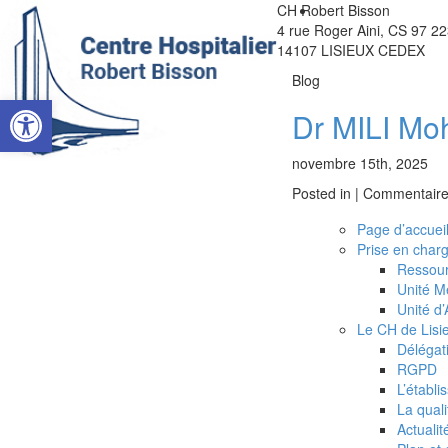
CH Robert Bisson
4 rue Roger Aini, CS 97 2
14107 LISIEUX CEDEX
Blog
Ouvrir la barre d’outils
Dr MILI M
novembre 15th, 2025
Le CH de Lisieux
Posted in |
Commentaire
Page d’accuei
Nous rejoindre
Prise en char
Ressour
Unité M
L’offre de soins
Unité d
Le CH de Lisi
EHPAD
Délégat
RGPD
L’établ
Vous êtes patient
La quali
Actualit