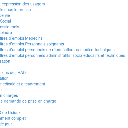
et expression des usagers
is nous intéresse
de vie
Social
fessionnels
joindre
ffres d’emploi Médecins
ffres d’emploi Personnels soignants
ffres d’emploi personnels de rééducation ou médico-techniques
ffres d’emploi personnels administratifs, socio-éducatifs et techniques
sation
sions de l’HAD
ation
médicale et encadrement
re
en charges
ne demande de prise en charge
 de Lisieux
ement complet
de jour