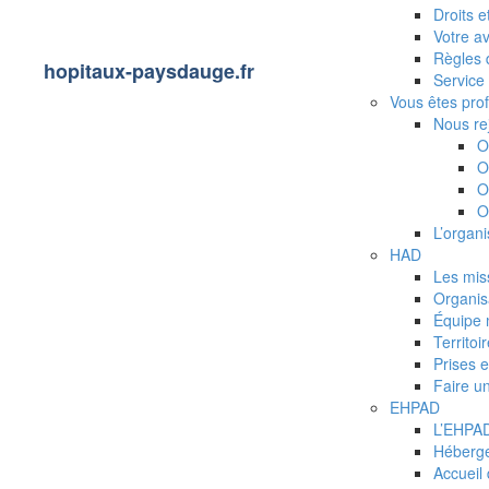
Droits 
Votre av
Règles 
hopitaux-paysdauge.fr
Service 
Vous êtes pro
Nous re
O
O
O
O
L’organi
HAD
Les mis
Organis
Équipe 
Territoi
Prises 
Faire u
EHPAD
L’EHPAD
Héberg
Accueil 