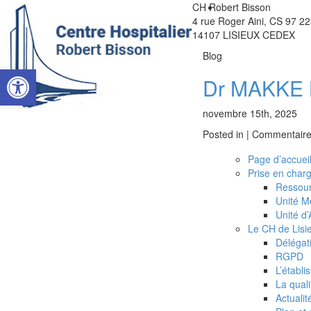
CH Robert Bisson
4 rue Roger Aini, CS 97 2
14107 LISIEUX CEDEX
Blog
Ouvrir la barre d’outils
Dr MAKKE 
novembre 15th, 2025
Le CH de Lisieux
Posted in |
Commentaire
Page d’accuei
Nous rejoindre
Prise en char
Ressour
Unité M
L’offre de soins
Unité d
Le CH de Lisi
EHPAD
Délégat
RGPD
L’établ
Vous êtes patient
La quali
Actualit