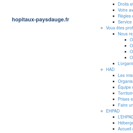
Droits 
Votre av
Règles 
hopitaux-paysdauge.fr
Service 
Vous êtes pro
Nous re
O
O
O
O
L’organi
HAD
Les mis
Organis
Équipe 
Territoi
Prises 
Faire u
EHPAD
L’EHPAD
Héberg
Accueil 