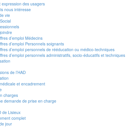
et expression des usagers
is nous intéresse
de vie
Social
fessionnels
joindre
ffres d’emploi Médecins
ffres d’emploi Personnels soignants
ffres d’emploi personnels de rééducation ou médico-techniques
ffres d’emploi personnels administratifs, socio-éducatifs et techniques
sation
sions de l’HAD
ation
médicale et encadrement
re
en charges
ne demande de prise en charge
 de Lisieux
ement complet
de jour