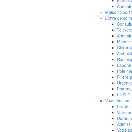
Plan et
La PASS, un accès aux soins
Annuair
pour tous
Maison Sport
L’offre de soin
Consult
Maison Sport Santé – Antenne
Télé-ex
CHU Caen Normandie
Annuair
Médeci
Chirurg
Prise en charge des victimes :
Ambulat
UMJP – UAPED
Radiolo
Laborato
Pôle mè
IFPS (IFSI/IFAS)
Filière 
Urgenc
Pharma
Vous êtes professionnels
L’USLD
Vous êtes pati
Contact
Livrets 
Votre a
Durant v
Mention légales
Admissi
Votre so