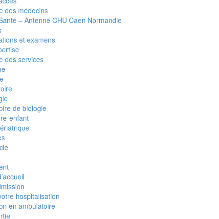
 accès
e des médecins
 Santé – Antenne CHU Caen Normandie
s
ations et examens
pertise
e des services
ne
ie
oire
gie
ire de biologie
re-enfant
gériatrique
es
cie
ent
d’accueil
dmission
otre hospitalisation
on en ambulatoire
rtie