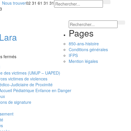
Nous trouver
02 31 61 31 31
23
Pages
Lara
850-ans-histoire
Conditions générales
IFPS
sur
s fermés
Mention légales
Dr
l
MAKKE
ge des victimes (UMJP – UAPED)
Lara
ces victimes de violences
édico-Judiciaire de Proximité
’Accueil Pédiatrique Enfance en Danger
eux
ions de signature
issement
té
és