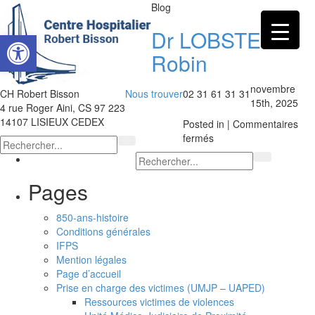
Blog
Dr LOBSTEIN
Ouvrir la barre d’outils
Robin
novembre
CH Robert Bisson
Nous trouver
02 31 61 31 31
15th, 2025
4 rue Roger Aini, CS 97 223
14107 LISIEUX CEDEX
Posted in |
Commentaires
sur
fermés
Dr
LOBSTEIN
Robin
Pages
850-ans-histoire
Conditions générales
IFPS
Mention légales
Page d’accueil
Prise en charge des victimes (UMJP – UAPED)
Ressources victimes de violences