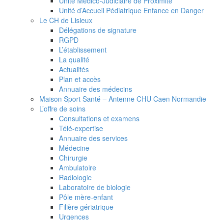
Unité Médico-Judiciaire de Proximité
Unité d’Accueil Pédiatrique Enfance en Danger
Le CH de Lisieux
Délégations de signature
RGPD
L’établissement
La qualité
Actualités
Plan et accès
Annuaire des médecins
Maison Sport Santé – Antenne CHU Caen Normandie
L’offre de soins
Consultations et examens
Télé-expertise
Annuaire des services
Médecine
Chirurgie
Ambulatoire
Radiologie
Laboratoire de biologie
Pôle mère-enfant
Filière gériatrique
Urgences