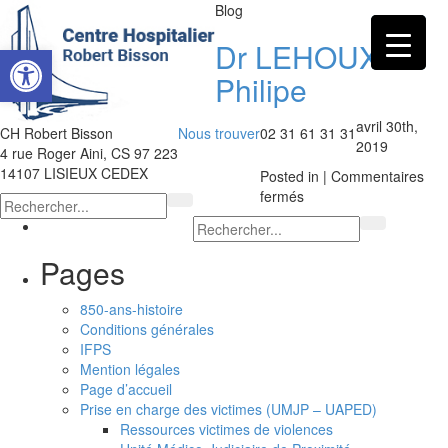
Blog
Dr LEHOUX
Ouvrir la barre d’outils
Philipe
avril 30th,
CH Robert Bisson
Nous trouver
02 31 61 31 31
2019
4 rue Roger Aini, CS 97 223
14107 LISIEUX CEDEX
Posted in |
Commentaires
sur
fermés
Dr
LEHOUX
Philipe
Pages
850-ans-histoire
Conditions générales
IFPS
Mention légales
Page d’accueil
Prise en charge des victimes (UMJP – UAPED)
Ressources victimes de violences