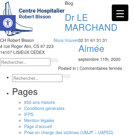
Blog
Dr LE
Ouvrir la barre d’outils
MARCHAND
CH Robert Bisson
Nous trouver
02 31 61 31 31
Aimée
4 rue Roger Aini, CS 97 223
14107 LISIEUX CEDEX
septembre 11th, 2020
sur
Posted in |
Commentaires fermés
Dr
LE
MARC
Pages
Aimée
850-ans-histoire
Conditions générales
IFPS
Mention légales
Page d’accueil
Prise en charge des victimes (UMJP – UAPED)