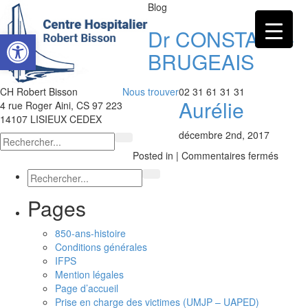
Blog
Dr CONSTANS-
Ouvrir la barre d’outils
BRUGEAIS
CH Robert Bisson
Nous trouver
02 31 61 31 31
Aurélie
4 rue Roger Aini, CS 97 223
14107 LISIEUX CEDEX
décembre 2nd, 2017
sur
Posted in |
Commentaires fermés
Dr
CONS
BRUG
Pages
Aurélie
850-ans-histoire
Conditions générales
IFPS
Mention légales
Page d’accueil
Prise en charge des victimes (UMJP – UAPED)