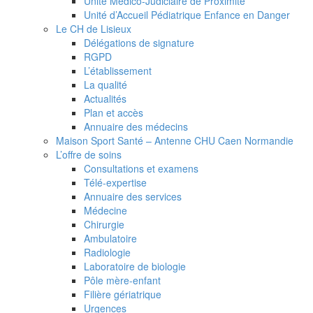
Unité Médico-Judiciaire de Proximité
Unité d’Accueil Pédiatrique Enfance en Danger
Le CH de Lisieux
Délégations de signature
RGPD
L’établissement
La qualité
Actualités
Plan et accès
Annuaire des médecins
Maison Sport Santé – Antenne CHU Caen Normandie
L’offre de soins
Consultations et examens
Télé-expertise
Annuaire des services
Médecine
Chirurgie
Ambulatoire
Radiologie
Laboratoire de biologie
Pôle mère-enfant
Filière gériatrique
Urgences