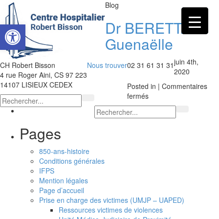
Blog
Dr BERETTA
Ouvrir la barre d’outils
Guenaëlle
juin 4th,
CH Robert Bisson
Nous trouver
02 31 61 31 31
2020
4 rue Roger Aini, CS 97 223
14107 LISIEUX CEDEX
Posted in |
Commentaires
sur
fermés
Dr
BERETTA
Guenaëlle
Pages
850-ans-histoire
Conditions générales
IFPS
Mention légales
Page d’accueil
Prise en charge des victimes (UMJP – UAPED)
Ressources victimes de violences