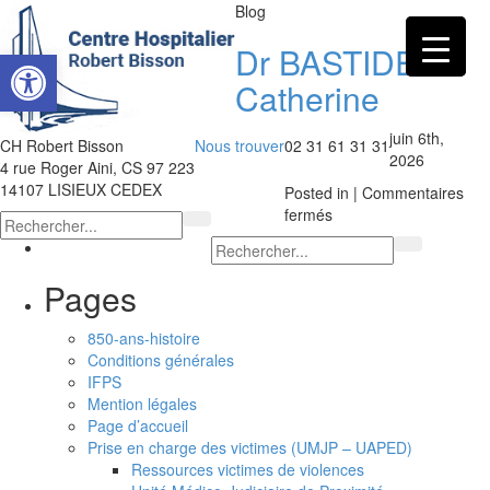
Blog
Dr BASTIDE
Ouvrir la barre d’outils
Catherine
juin 6th,
CH Robert Bisson
Nous trouver
02 31 61 31 31
2026
4 rue Roger Aini, CS 97 223
14107 LISIEUX CEDEX
Posted in |
Commentaires
sur
fermés
Dr
BASTIDE
Catherine
Pages
850-ans-histoire
Conditions générales
IFPS
Mention légales
Page d’accueil
Prise en charge des victimes (UMJP – UAPED)
Ressources victimes de violences