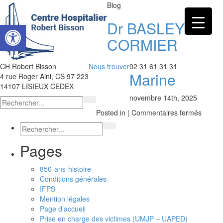
Blog
Dr BASLEY
Ouvrir la barre d’outils
CORMIER
CH Robert Bisson
Nous trouver
02 31 61 31 31
Marine
4 rue Roger Aini, CS 97 223
14107 LISIEUX CEDEX
novembre 14th, 2025
sur
Posted in |
Commentaires fermés
Dr
BASL
CORM
Pages
Marine
850-ans-histoire
Conditions générales
IFPS
Mention légales
Page d’accueil
Prise en charge des victimes (UMJP – UAPED)