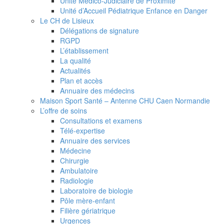
Unité Médico-Judiciaire de Proximité
Unité d’Accueil Pédiatrique Enfance en Danger
Le CH de Lisieux
Délégations de signature
RGPD
L’établissement
La qualité
Actualités
Plan et accès
Annuaire des médecins
Maison Sport Santé – Antenne CHU Caen Normandie
L’offre de soins
Consultations et examens
Télé-expertise
Annuaire des services
Médecine
Chirurgie
Ambulatoire
Radiologie
Laboratoire de biologie
Pôle mère-enfant
Filière gériatrique
Urgences