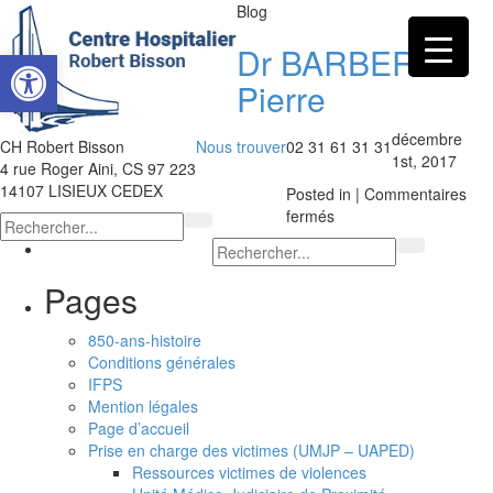
Blog
Dr BARBERY
Ouvrir la barre d’outils
Pierre
décembre
CH Robert Bisson
Nous trouver
02 31 61 31 31
1st, 2017
4 rue Roger Aini, CS 97 223
14107 LISIEUX CEDEX
Posted in |
Commentaires
sur
fermés
Dr
BARBERY
Pierre
Pages
850-ans-histoire
Conditions générales
IFPS
Mention légales
Page d’accueil
Prise en charge des victimes (UMJP – UAPED)
Ressources victimes de violences