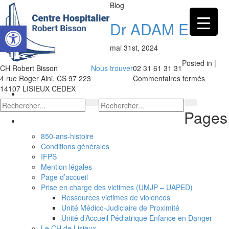
Blog
Dr ADAM Elias
Ouvrir la barre d’outils
mai 31st, 2024
Posted in |
CH Robert Bisson
Nous trouver
02 31 61 31 31
sur
4 rue Roger Aini, CS 97 223
Commentaires fermés
Dr
14107 LISIEUX CEDEX
ADAM
Elias
Pages
850-ans-histoire
Conditions générales
IFPS
Mention légales
Page d’accueil
Prise en charge des victimes (UMJP – UAPED)
Ressources victimes de violences
Unité Médico-Judiciaire de Proximité
Unité d’Accueil Pédiatrique Enfance en Danger
Le CH de Lisieux