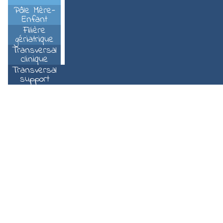
4Pôle Mère-
Enfant
5Filière
gériatrique
6Transversal
clinique
7Transversal
support