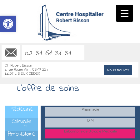
Ouvrir la barre d’outils
02 31 61 31 31
CH Robert Bisson
4 rue Roger Aini, CS 97 223
Nous trouver
14107 LISIEUX CEDEX
L’offre de soins
1Médecine
Pharmacie
2Chirurgie
DIM
Laboratoire de Biologie Médicale
3Ambulatoire